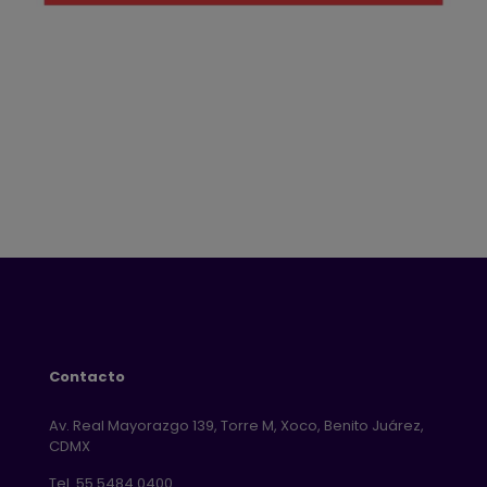
Contacto
Av. Real Mayorazgo 139, Torre M, Xoco, Benito Juárez,
CDMX
Tel. 55 5484 0400